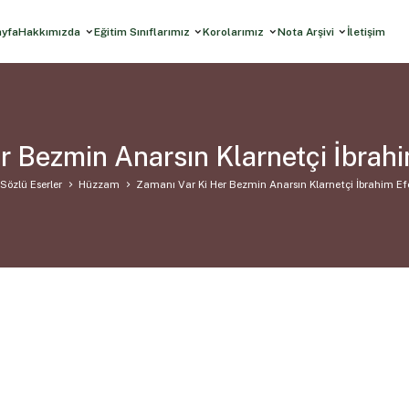
ayfa
Hakkımızda
Eğitim Sınıflarımız
Korolarımız
Nota Arşivi
İletişim
r Bezmin Anarsın Klarnetçi İbra
Sözlü Eserler
Hüzzam
Zamanı Var Ki Her Bezmin Anarsın Klarnetçi İbrahim E