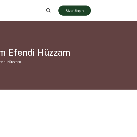
Bize Ulaşın
him Efendi Hüzzam
fendi Hüzzam