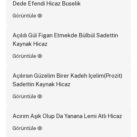
Dede Efendi Hicaz Buselik
Görüntüle
Açıldı Gül Figan Etmekde Bülbül Sadettin
Kaynak Hicaz
Görüntüle
Açılırsın Güzelim Birer Kadeh Içelim(Prozit)
Sadettin Kaynak Hicaz
Görüntüle
Acırım Aşık Olup Da Yanana Lemi Atlı Hicaz
Görüntüle