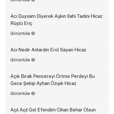
Acı Duysam Diyerek Aşkın Ilahi Tadını Hicaz
Rüştü Eriç
Görüntüle
Acı Nedir Anlardın Erol Sayan Hicaz
Görüntüle
Açık Bırak Pencereyi Örtme Perdeyi Bu
Gece Şekip Ayhan Özışık Hicaz
Görüntüle
Açıl Açıl Gel Efendim Cihan Behar Olsun