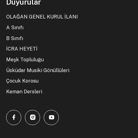
Duyurular
OLAĞAN GENEL KURUL İLANI
A Sınıfı
B Sınıfı
İCRA HEYETİ
Meşk Topluluğu
Üsküdar Musiki Gönüllüleri
Çocuk Korosu
Keman Dersleri