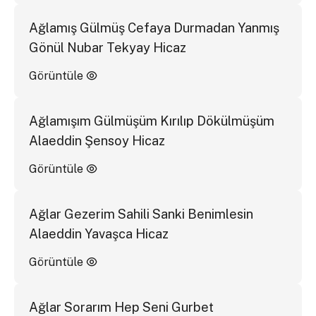
Ağlamış Gülmüş Cefaya Durmadan Yanmış
Gönül Nubar Tekyay Hicaz
Görüntüle
Ağlamışım Gülmüşüm Kırılıp Dökülmüşüm
Alaeddin Şensoy Hicaz
Görüntüle
Ağlar Gezerim Sahili Sanki Benimlesin
Alaeddin Yavaşca Hicaz
Görüntüle
Ağlar Sorarım Hep Seni Gurbet