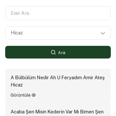
Ara
A Bülbülüm Nedir Ah U Feryadım Amir Ateş
Hicaz
Görüntüle
Acaba Şen Misin Kederin Var Mı Bimen Şen