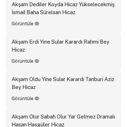
Akşam Dediler Koyda Hicaz Yükselecekmiş
İsmail Baha Sürelsan Hicaz
Görüntüle
Akşam Erdi Yine Sular Karardı Rahmi Bey
Hicaz
Görüntüle
Akşam Oldu Yine Sular Karardı Tanburi Aziz
Bey Hicaz
Görüntüle
Akşam Olur Sabah Olur Yar Gelmez Dramalı
Hasan Hasgüler Hicaz