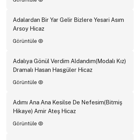
Adalardan Bir Yar Gelir Bizlere Yesari Asım
Arsoy Hicaz
Görüntüle
Adalıya Gönül Verdim Aldandım(Modalı Kız)
Dramalı Hasan Hasgüler Hicaz
Görüntüle
Adımı Ana Ana Kesilse De Nefesim(Bitmiş
Hikaye) Amir Ateş Hicaz
Görüntüle