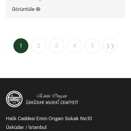
Görüntüle
1
2
3
4
5
❯❯
Halk Caddesi Emin Ongan Sokak No:10
Üsküdar / İstanbul