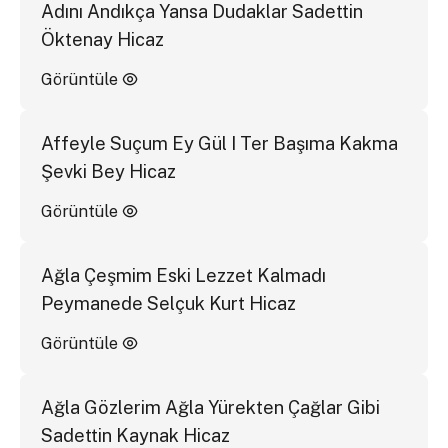
Adını Andıkça Yansa Dudaklar Sadettin
Öktenay Hicaz
Görüntüle
Affeyle Suçum Ey Gül I Ter Başıma Kakma
Şevki Bey Hicaz
Görüntüle
Ağla Çeşmim Eski Lezzet Kalmadı
Peymanede Selçuk Kurt Hicaz
Görüntüle
Ağla Gözlerim Ağla Yürekten Çağlar Gibi
Sadettin Kaynak Hicaz