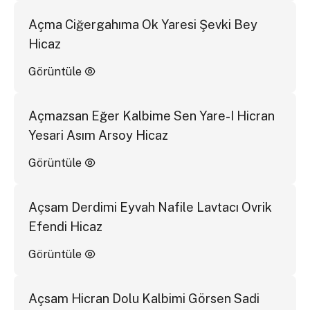
Açma Ciğergahıma Ok Yaresi Şevki Bey
Hicaz
Görüntüle
Açmazsan Eğer Kalbime Sen Yare-I Hicran
Yesari Asım Arsoy Hicaz
Görüntüle
Açsam Derdimi Eyvah Nafile Lavtacı Ovrik
Efendi Hicaz
Görüntüle
Açsam Hicran Dolu Kalbimi Görsen Sadi