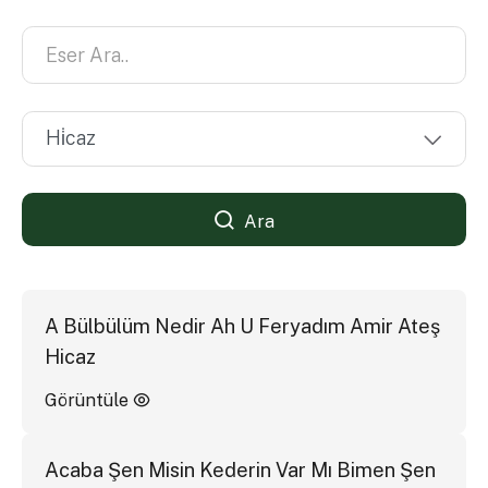
Ara
A Bülbülüm Nedir Ah U Feryadım Amir Ateş
Hicaz
Görüntüle
Acaba Şen Misin Kederin Var Mı Bimen Şen