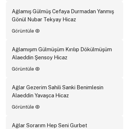
Ağlamış Gülmüş Cefaya Durmadan Yanmış
Gönül Nubar Tekyay Hicaz
Görüntüle
Ağlamışım Gülmüşüm Kırılıp Dökülmüşüm
Alaeddin Şensoy Hicaz
Görüntüle
Ağlar Gezerim Sahili Sanki Benimlesin
Alaeddin Yavaşca Hicaz
Görüntüle
Ağlar Sorarım Hep Seni Gurbet