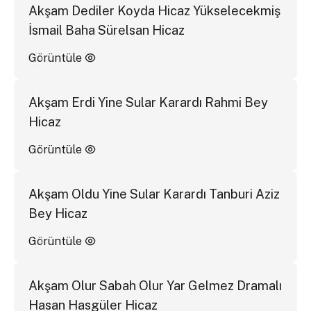
Akşam Dediler Koyda Hicaz Yükselecekmiş
İsmail Baha Sürelsan Hicaz
Görüntüle
Akşam Erdi Yine Sular Karardı Rahmi Bey
Hicaz
Görüntüle
Akşam Oldu Yine Sular Karardı Tanburi Aziz
Bey Hicaz
Görüntüle
Akşam Olur Sabah Olur Yar Gelmez Dramalı
Hasan Hasgüler Hicaz