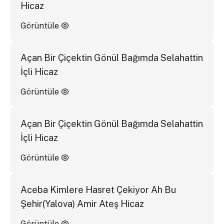
Hicaz
Görüntüle
Açan Bir Çiçektin Gönül Bağımda Selahattin
İçli Hicaz
Görüntüle
Açan Bir Çiçektin Gönül Bağımda Selahattin
İçli Hicaz
Görüntüle
Aceba Kimlere Hasret Çekiyor Ah Bu
Şehir(Yalova) Amir Ateş Hicaz
Görüntüle