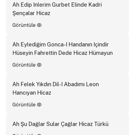
Ah Edip Inlerim Gurbet Elinde Kadri
Şençalar Hicaz
Görüntüle
Ah Eylediğim Gonca-I Handanın Içindir
Hüseyin Fahrettin Dede Hicaz Hümayun
Görüntüle
Ah Felek Yıkdın Dil-I Abadımı Leon
Hancıyan Hicaz
Görüntüle
Ah Şu Dağlar Sular Çağlar Hicaz Türkü