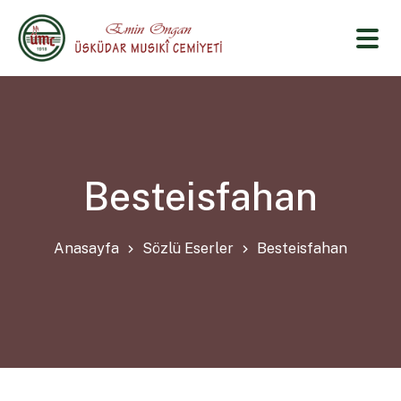
Besteisfahan
Anasayfa
Sözlü Eserler
Besteisfahan