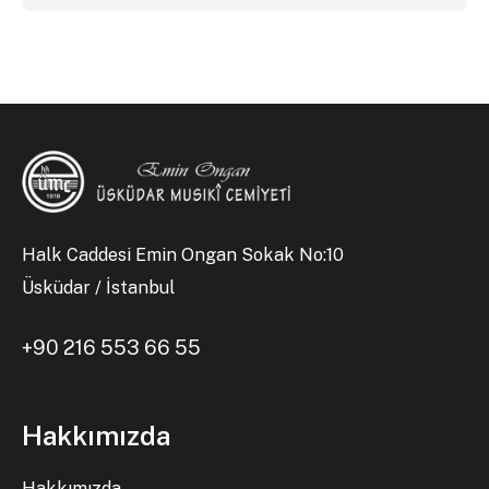
Halk Caddesi Emin Ongan Sokak No:10
Üsküdar / İstanbul
+90 216 553 66 55
Hakkımızda
Hakkımızda