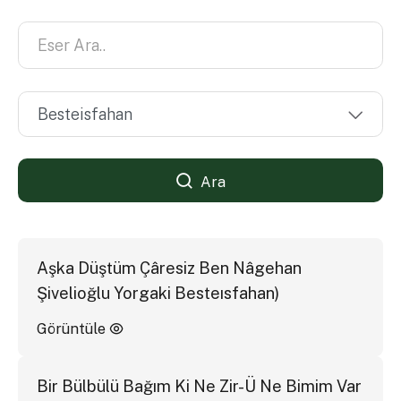
Ara
Aşka Düştüm Çâresiz Ben Nâgehan
Şivelioğlu Yorgaki Besteısfahan)
Görüntüle
Bir Bülbülü Bağım Ki Ne Zir-Ü Ne Bimim Var