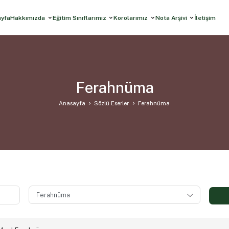
ayfa
Hakkımızda
Eğitim Sınıflarımız
Korolarımız
Nota Arşivi
İletişim
Ferahnüma
Anasayfa
Sözlü Eserler
Ferahnüma