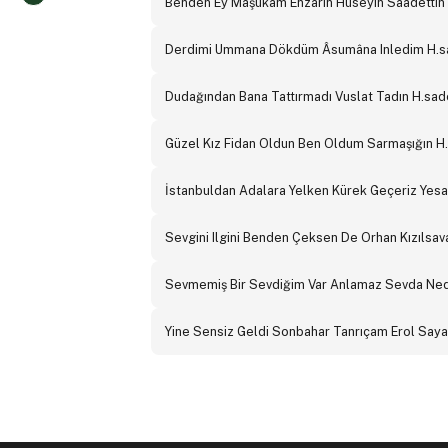
Benden Ey Maşukam Enzarın Hüseyin Saadettin
Derdimi Ummana Dökdüm Âsumâna Inledim H.sa
Dudağından Bana Tattırmadı Vuslat Tadın H.sad
Güzel Kız Fidan Oldun Ben Oldum Sarmaşığın H
İstanbuldan Adalara Yelken Kürek Geçeriz Yes
Sevgini Ilgini Benden Çeksen De Orhan Kızılsa
Sevmemiş Bir Sevdiğim Var Anlamaz Sevda Nedi
Yine Sensiz Geldi Sonbahar Tanrıçam Erol Say