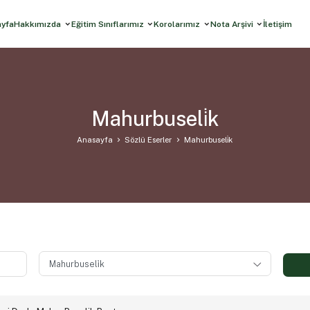
ayfa
Hakkımızda
Eğitim Sınıflarımız
Korolarımız
Nota Arşivi
İletişim
Mahurbuseli̇k
Anasayfa
Sözlü Eserler
Mahurbuseli̇k