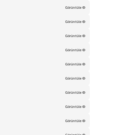
Görüntüle
Görüntüle
Görüntüle
Görüntüle
Görüntüle
Görüntüle
Görüntüle
Görüntüle
Görüntüle
Görüntüle