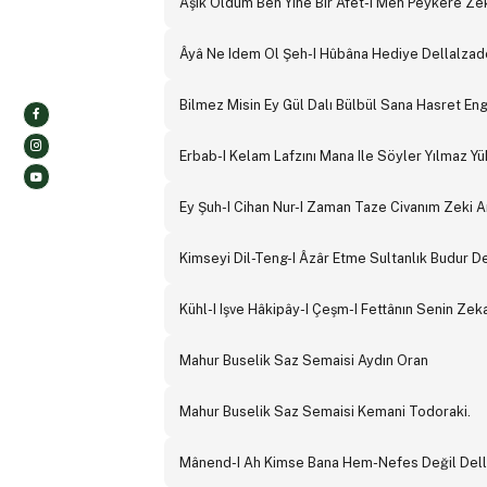
Âşık Oldum Ben Yine Bir Âfet-I Meh Peykere Ze
Âyâ Ne Idem Ol Şeh-I Hûbâna Hediye Dellalzad
Bilmez Misin Ey Gül Dalı Bülbül Sana Hasret Eng
Erbab-I Kelam Lafzını Mana Ile Söyler Yılmaz Y
Ey Şuh-I Cihan Nur-I Zaman Taze Civanım Zeki A
Kimseyi Dil-Teng-I Âzâr Etme Sultanlık Budur D
Kühl-I Işve Hâkipây-I Çeşm-I Fettânın Senin Ze
Mahur Buselik Saz Semaisi Aydın Oran
Mahur Buselik Saz Semaisi Kemani Todoraki.
Mânend-I Ah Kimse Bana Hem-Nefes Değil Della