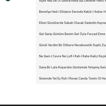
Açılır Naz Ile Ol Gonca Ruha Gül Deseler Hafız
Benefşe Hatt-I Dildarın Serinde Kakül-I Anber 
Elbet Gönüllerde Sabah Olacak Sadettin Kay
Gel Garip Gönlüm Benim Gel Öyle Feryad Etme 
Gönül Verdim Bir Dilbere Nevabuselik Suphi Z
Ne Gam-I Cevre Ne Lutf-I Kah-I Kahe Kailiz K
Sana Bir Lale Kopardım Gönlümde Yetişmiş Sela
Sinemde Yat Ey Ruh-I Revan Canda Tenim Ol Haf