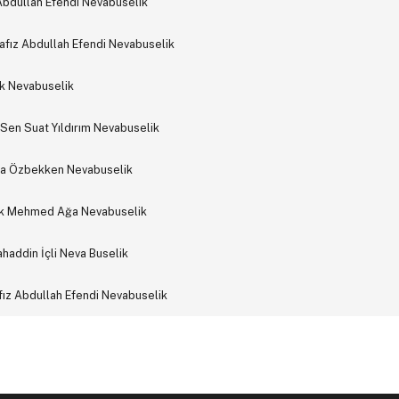
 Abdullah Efendi Nevabuselik
Hafız Abdullah Efendi Nevabuselik
nak Nevabuselik
Sen Suat Yıldırım Nevabuselik
iya Özbekken Nevabuselik
üçük Mehmed Ağa Nevabuselik
haddin İçli Neva Buselik
ız Abdullah Efendi Nevabuselik