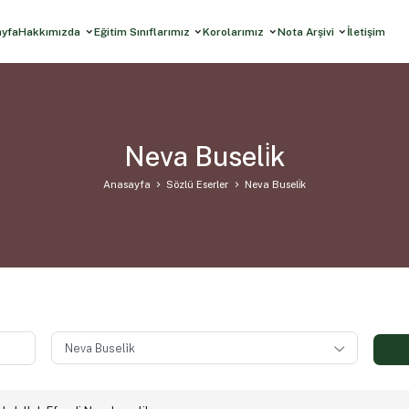
ayfa
Hakkımızda
Eğitim Sınıflarımız
Korolarımız
Nota Arşivi
İletişim
Neva Buseli̇k
Anasayfa
Sözlü Eserler
Neva Buseli̇k