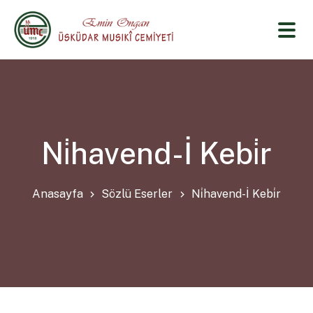
Ni̇havend-İ Kebi̇r
Anasayfa
Sözlü Eserler
Ni̇havend-İ Kebi̇r