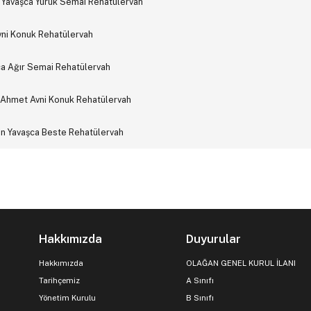
n Yavaşca Yürük Semai Rehatülervah
vni Konuk Rehatülervah
şca Ağır Semai Rehatülervah
r Ahmet Avni Konuk Rehatülervah
in Yavaşca Beste Rehatülervah
Hakkımızda
Duyurular
Hakkımızda
OLAĞAN GENEL KURUL İLANI
Tarihçemiz
A Sınıfı
Yönetim Kurulu
B Sınıfı