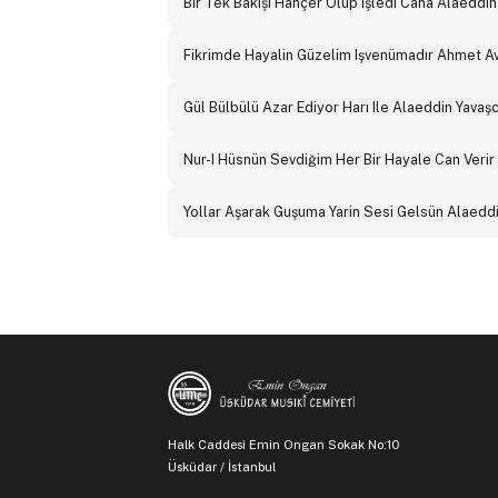
Bir Tek Bakışı Hançer Olup Işledi Cana Alaeddi
Fikrimde Hayalin Güzelim Işvenümadır Ahmet A
Gül Bülbülü Azar Ediyor Harı Ile Alaeddin Yava
Nur-I Hüsnün Sevdiğim Her Bir Hayale Can Veri
Yollar Aşarak Guşuma Yarin Sesi Gelsün Alaedd
Halk Caddesi Emin Ongan Sokak No:10
Üsküdar / İstanbul