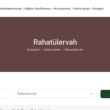
ayfa
Hakkımızda
Eğitim Sınıflarımız
Korolarımız
Nota Arşivi
İletişim
Rahatülervah
Anasayfa
Sözlü Eserler
Rahatülervah