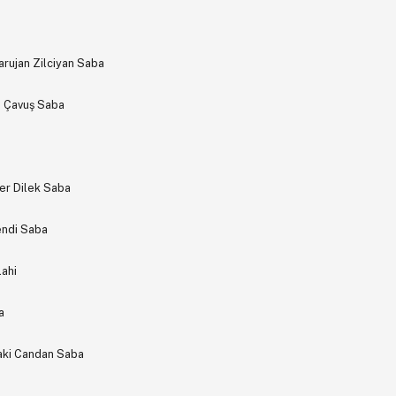
arujan Zilciyan Saba
a Çavuş Saba
er Dilek Saba
endi Saba
lahi
a
taki Candan Saba
a