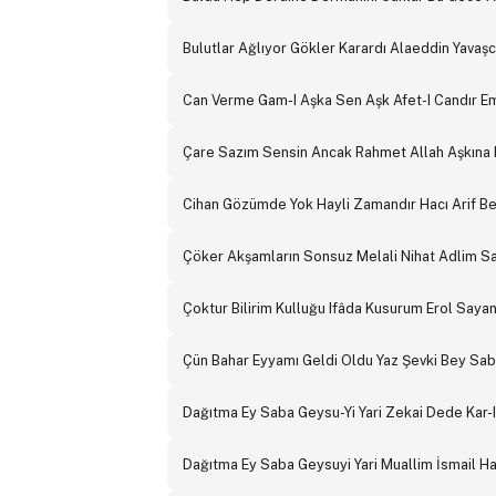
Bulutlar Ağlıyor Gökler Karardı Alaeddin Yavaş
Can Verme Gam-I Aşka Sen Aşk Afet-I Candır E
Çare Sazım Sensin Ancak Rahmet Allah Aşkına K
Cihan Gözümde Yok Hayli Zamandır Hacı Arif B
Çöker Akşamların Sonsuz Melali Nihat Adlim S
Çoktur Bilirim Kulluğu Ifâda Kusurum Erol Saya
Çün Bahar Eyyamı Geldi Oldu Yaz Şevki Bey Sa
Dağıtma Ey Saba Geysu-Yi Yari Zekai Dede Kar-
Dağıtma Ey Saba Geysuyi Yari Muallim İsmail Hak