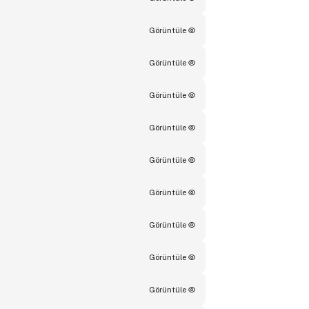
Görüntüle
Görüntüle
Görüntüle
Görüntüle
Görüntüle
Görüntüle
Görüntüle
Görüntüle
Görüntüle