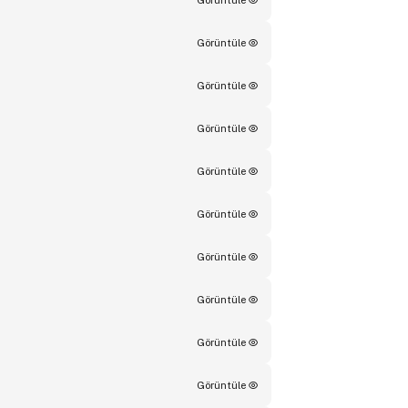
Görüntüle
Görüntüle
Görüntüle
Görüntüle
Görüntüle
Görüntüle
Görüntüle
Görüntüle
Görüntüle