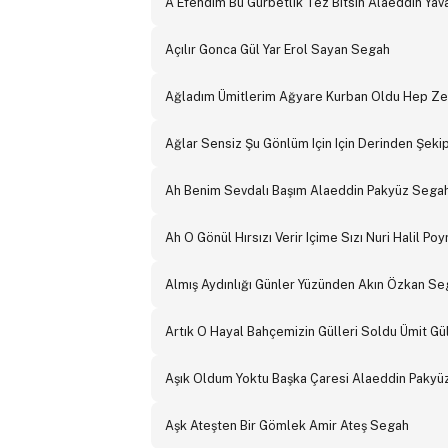
A Efendim Bu Gurbetlik Tez Bitsin Alaeddin Ya
Açılır Gonca Gül Yar Erol Sayan Segah
Ağladım Ümitlerim Ağyare Kurban Oldu Hep Zek
Ağlar Sensiz Şu Gönlüm Için Için Derinden Şeki
Ah Benim Sevdalı Başım Alaeddin Pakyüz Sega
Ah O Gönül Hırsızı Verir Içime Sızı Nuri Halil P
Almış Aydınlığı Günler Yüzünden Akın Özkan Se
Artık O Hayal Bahçemizin Gülleri Soldu Ümit G
Aşık Oldum Yoktu Başka Çaresi Alaeddin Pakyü
Aşk Ateşten Bir Gömlek Amir Ateş Segah