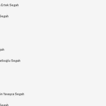
n Ertek Segah
 Segah
gah
tlıoğlu Segah
in Yavaşca Segah
 Segah