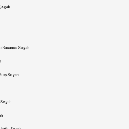
 Şegah
ko Bacanos Segah
h
 Ateş Segah
n Segah
ah
Elkutlu Segah