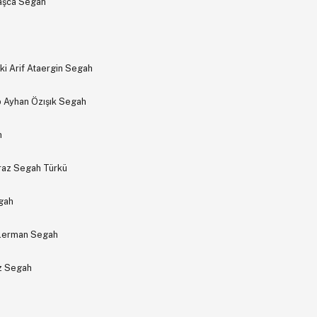
vaşca Segah
i Arif Ataergin Segah
p Ayhan Özışık Segah
h
oyraz Segah Türkü
gah
ülerman Segah
z Segah