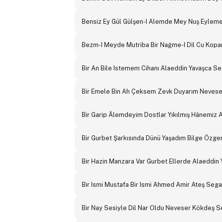
Bensiz Ey Gül Gülşen-I Alemde Mey Nuş Eylem
Bezm-I Meyde Mutriba Bir Nağme-I Dil Cu Kopa
Bir An Bile Istemem Cihanı Alaeddin Yavaşca S
Bir Emele Bin Ah Çeksem Zevk Duyarım Neves
Bir Garip Âlemdeyim Dostlar Yıkılmış Hânemiz 
Bir Gurbet Şarkısında Dünü Yaşadım Bilge Özg
Bir Hazin Manzara Var Gurbet Ellerde Alaeddin
Bir Ismi Mustafa Bir Ismi Ahmed Amir Ateş Segah
Bir Nay Sesiyle Dil Nar Oldu Neveser Kökdeş 