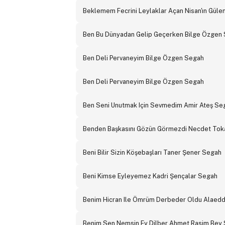
Beklemem Fecrini Leylaklar Açan Nisan'ın Güle
Ben Bu Dünyadan Gelip Geçerken Bilge Özgen
Ben Deli Pervaneyim Bilge Özgen Segah
Ben Deli Pervaneyim Bilge Özgen Segah
Ben Seni Unutmak Için Sevmedim Amir Ateş Se
Benden Başkasını Gözün Görmezdi Necdet Toka
Beni Bilir Sizin Köşebaşları Taner Şener Segah
Beni Kimse Eyleyemez Kadri Şençalar Segah
Benim Hicran Ile Ömrüm Derbeder Oldu Alaedd
Benim Sen Nemsin Ey Dilber Ahmet Rasim Bey