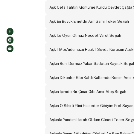
Aşk Cefa Tahtını Gönlüme Kurdu Cevdet Çağla
Aşk En Büyük Emeldir Arif Sami Toker Segah
Aşk Ile Oyun Olmaz Necdet Varol Segah
Aşk-I Mes'udumuzu Halik-I Sevda Korusun Ale
Aşkın Beni Durmaz Yakar Sadettin Kaynak Sega
Aşkın Dikenler Gibi Kaldı Kalbimde Benim Amir
Aşkın Içimde Bir Çınar Gibi Amir Ateş Segah
Aşkın O Sihirli Elini Hisseder Gibiyim Erol Saya
Aşkınla Yandım Harab Oldum Güneri Tecer Seg
Aşkınla Yanıp Ağladığım Günleri An Sen Rakım 