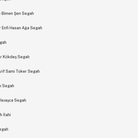
e Bimen Şen Segah
r Enfi Hasan Ağa Segah
egah
er Kökdeş Segah
Arif Sami Toker Segah
en Segah
 Yavaşca Segah
 İlahi
Segah