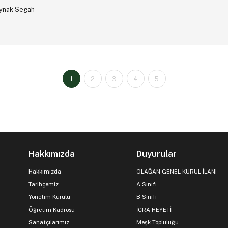
aynak Segah
1
2
3
4
5
Hakkımızda
Duyurular
Hakkımızda
OLAĞAN GENEL KURUL İLANI
Tarihçemiz
A Sınıfı
Yönetim Kurulu
B Sınıfı
Öğretim Kadrosu
İCRA HEYETİ
Sanatçılarımız
Meşk Topluluğu