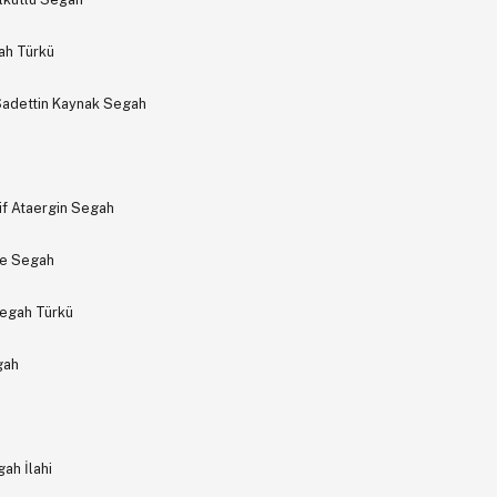
ah Türkü
Sadettin Kaynak Segah
if Ataergin Segah
re Segah
Segah Türkü
gah
ah İlahi