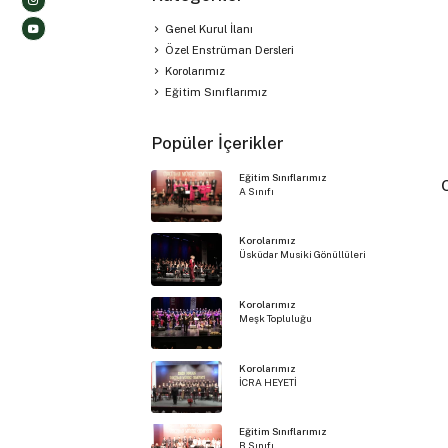
Genel Kurul İlanı
Özel Enstrüman Dersleri
Korolarımız
Eğitim Sınıflarımız
Popüler İçerikler
Eğitim Sınıflarımız
A Sınıfı
Korolarımız
Üsküdar Musiki Gönüllüleri
Korolarımız
Meşk Topluluğu
Korolarımız
İCRA HEYETİ
Eğitim Sınıflarımız
B Sınıfı