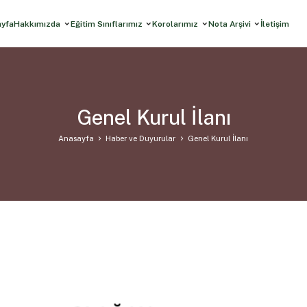
ayfa
Hakkımızda
Eğitim Sınıflarımız
Korolarımız
Nota Arşivi
İletişim
Genel Kurul İlanı
Anasayfa
Haber ve Duyurular
Genel Kurul İlanı