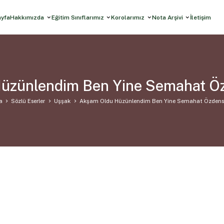
ayfa
Hakkımızda
Eğitim Sınıflarımız
Korolarımız
Nota Arşivi
İletişim
üzünlendim Ben Yine Semahat Ö
a
Sözlü Eserler
Uşşak
Akşam Oldu Hüzünlendim Ben Yine Semahat Özdens