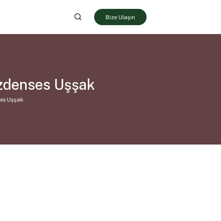
Bize Ulaşın
zdenses Uşşak
es Uşşak