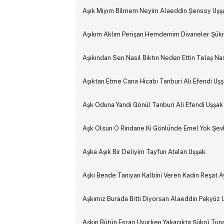
Aşık Mıyım Bilmem Neyim Alaeddin Şensoy Uşş
Aşıkım Aklım Perişan Hemdemim Divaneler Şükr
Aşıkından Sen Nasıl Bıktın Neden Ettin Telaş N
Aşıktan Etme Cana Hicabı Tanburi Ali Efendi Uş
Aşk Oduna Yandı Gönül Tanburi Ali Efendi Uşşak
Aşk Olsun O Rindane Ki Gönlünde Emel Yok Şev
Aşka Aşık Bir Deliyim Tayfun Atalan Uşşak
Aşkı Bende Tanıyan Kalbini Veren Kadın Reşat 
Aşkımız Burada Bitti Diyorsan Alaeddin Pakyüz 
Aşkın Bütün Esrarı Uyurken Yakacıkta Şükrü Tun