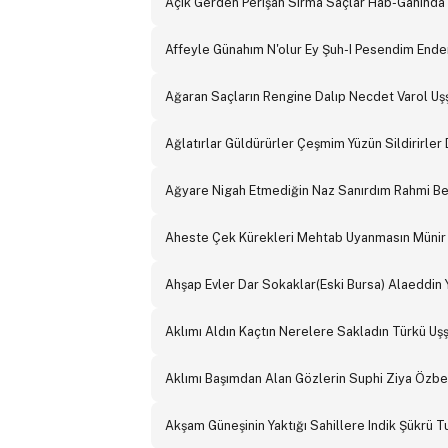
Açık Gerden Perişan Sırma Saçlar Hab-Gahında
Affeyle Günahım N'olur Ey Şuh-I Pesendim Ender
Ağaran Saçların Rengine Dalıp Necdet Varol Uş
Ağlatırlar Güldürürler Çeşmim Yüzün Sildirirler
Ağyare Nigah Etmediğin Naz Sanırdım Rahmi Be
Aheste Çek Kürekleri Mehtab Uyanmasın Münir 
Ahşap Evler Dar Sokaklar(Eski Bursa) Alaeddin 
Aklımı Aldın Kaçtın Nerelere Sakladın Türkü Uş
Aklımı Başımdan Alan Gözlerin Suphi Ziya Özb
Akşam Güneşinin Yaktığı Sahillere Indik Şükrü T