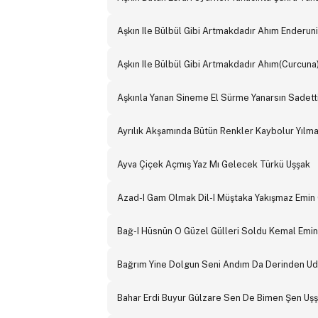
Aşkın Ile Bülbül Gibi Artmakdadır Ahım Enderuni
Aşkın Ile Bülbül Gibi Artmakdadır Ahım(Curcuna)
Aşkınla Yanan Sineme El Sürme Yanarsın Sadett
Ayrılık Akşamında Bütün Renkler Kaybolur Yılm
Ayva Çiçek Açmış Yaz Mı Gelecek Türkü Uşşak
Azad-I Gam Olmak Dil-I Müştaka Yakışmaz Emin
Bağ-I Hüsnün O Güzel Gülleri Soldu Kemal Emin
Bağrım Yine Dolgun Seni Andım Da Derinden Ud
Bahar Erdi Buyur Gülzare Sen De Bimen Şen Uş