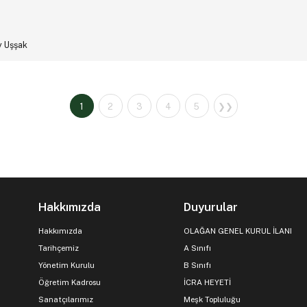
y Uşşak
1
2
3
4
5
❯❯
Hakkımızda
Duyurular
Hakkımızda
OLAĞAN GENEL KURUL İLANI
Tarihçemiz
A Sınıfı
Yönetim Kurulu
B Sınıfı
Öğretim Kadrosu
İCRA HEYETİ
Sanatçılarımız
Meşk Topluluğu