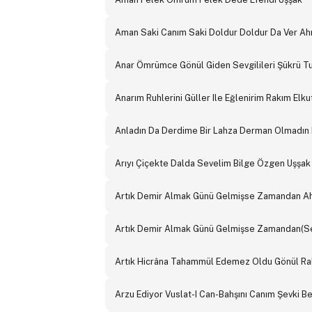
Aman Saki Canım Saki Doldur Doldur Da Ver A
Anar Ömrümce Gönül Giden Sevgilileri Şükrü T
Anarım Ruhlerini Güller Ile Eğlenirim Rakım Elku
Anladın Da Derdime Bir Lahza Derman Olmadın R
Arıyı Çiçekte Dalda Sevelim Bilge Özgen Uşşak
Artık Demir Almak Günü Gelmişse Zamandan A
Artık Demir Almak Günü Gelmişse Zamandan(Se
Artık Hicrâna Tahammül Edemez Oldu Gönül Rak
Arzu Ediyor Vuslat-I Can-Bahşını Canım Şevki B