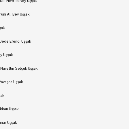
 Udi Nevres Bey Uşşak
uni Ali Bey Uşşak
şak
 Dede Efendi Uşşak
y Uşşak
Nurettin Selçuk Uşşak
Yavaşca Uşşak
şak
ekkan Uşşak
unar Uşşak