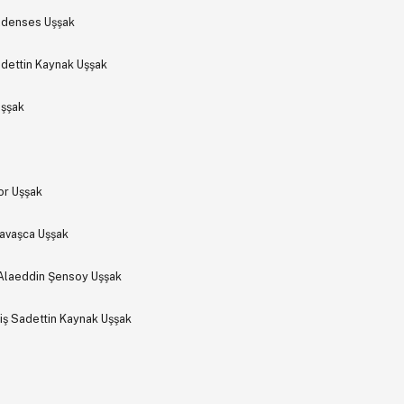
zdenses Uşşak
ettin Kaynak Uşşak
Uşşak
or Uşşak
Yavaşca Uşşak
Alaeddin Şensoy Uşşak
iş Sadettin Kaynak Uşşak