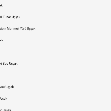
ak
ü Tunar Uşşak
asibin Mehmet Yürü Uşşak
şak
ki Bey Uşşak
Aysu Uşşak
Uşşak
ar Uşşak