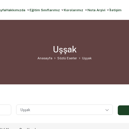
ayfa
Hakkımızda
Eğitim Sınıflarımız
Korolarımız
Nota Arşivi
İletişim
Uşşak
Anasayfa
Sözlü Eserler
Uşşak