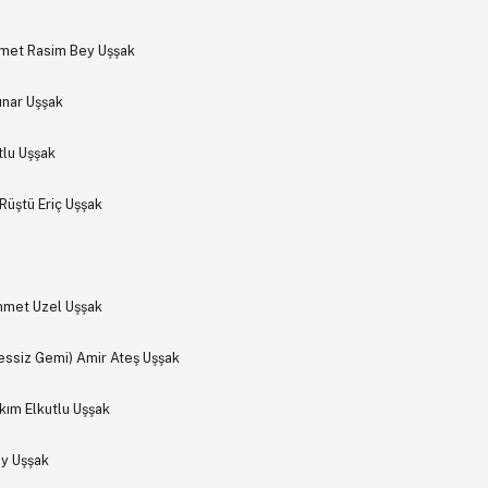
hmet Rasim Bey Uşşak
unar Uşşak
tlu Uşşak
üştü Eriç Uşşak
hmet Uzel Uşşak
ssiz Gemi) Amir Ateş Uşşak
ım Elkutlu Uşşak
ey Uşşak