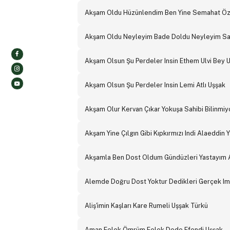
Akşam Oldu Hüzünlendim Ben Yine Semahat Ö
Akşam Oldu Neyleyim Bade Doldu Neyleyim Sad
Akşam Olsun Şu Perdeler Insin Ethem Ulvi Bey 
Akşam Olsun Şu Perdeler Insin Lemi Atlı Uşşak
Akşam Olur Kervan Çıkar Yokuşa Sahibi Bilinmiy
Akşam Yine Çılgın Gibi Kıpkırmızı Indi Alaeddin 
Akşamla Ben Dost Oldum Gündüzleri Yastayım 
Alemde Doğru Dost Yoktur Dedikleri Gerçek Im
Aliş'imin Kaşları Kare Rumeli Uşşak Türkü
Aman Felek Ömrüm Felek Dede Efendi Uşşak