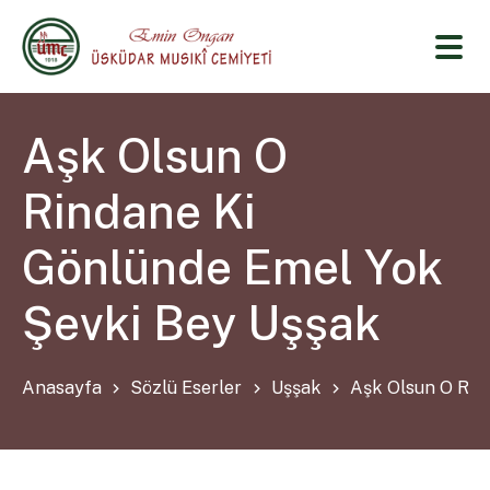
Aşk Olsun O
Rindane Ki
Gönlünde Emel Yok
Şevki Bey Uşşak
Anasayfa
Sözlü Eserler
Uşşak
Aşk Olsun O Rin