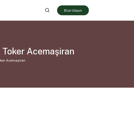
Bize Ulaşın
i Toker Acemaşiran
oker Acemaşiran