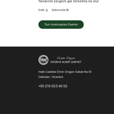
Yalvarırım sevgilim gel terketme ne olur
İndir
Görüntüle
Tüm Acemaşi̇ran Eserleri
Halk Caddesi Emin Ongan Sokak No:10
Üsküdar / İstanbul
+90 216 553 66 55