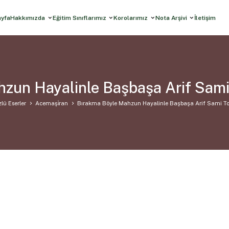
ayfa
Hakkımızda
Eğitim Sınıflarımız
Korolarımız
Nota Arşivi
İletişim
zun Hayalinle Başbaşa Arif Sam
lü Eserler
Acemaşi̇ran
Bırakma Böyle Mahzun Hayalinle Başbaşa Arif Sami T