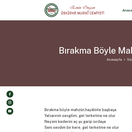
Anas
Bırakma Böyle Mah
Anasayfa
Söz
Bırakma böyle mahzûn,hayâlinle başbaşa
Yalvarırım sevgilim, gel terketme ne olur
Neş’eni kederini aç şu garip sırdaşa
Seni sevdim bir kere, gel terketme ne olur