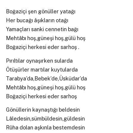
Boğaziçi şen gönüller yatağı
Her bucağı âşıkların otağı
Yamaçları sanki cennetin bağı
Mehtâbı hoş,güneşi hoş,gülü hoş
Boğaziçi herkesi eder sarhoş .
Pırıltılar oynaşırken sularda
Ötüşürler martılar kuytularda
Tarabya’da,Bebek’de,Üsküdar’da
Mehtâbı hoş,güneşi hoş,gülü hoş
Boğaziçi herkesi eder sarhoş
Gönüllerin kaynaştığı beldesin
Lâledesin,sümbüldesin,güldesin
Rûha dolan aşkınla bestemdesin