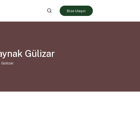
Bize Ulaşın
aynak Gülizar
 Gülizar