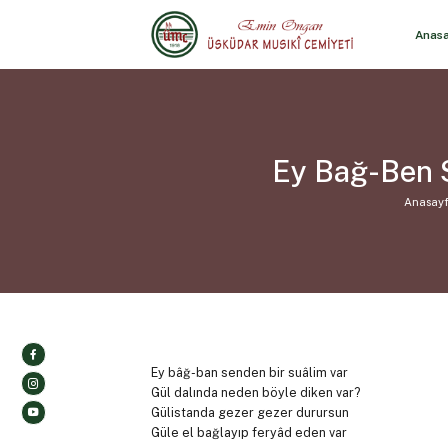
Anas
Ey Bağ-Ben S
Anasay
Ey bâğ-ban senden bir suâlim var
Gül dalında neden böyle diken var?
Gülistanda gezer gezer durursun
Güle el bağlayıp feryâd eden var