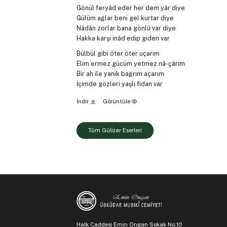
Gönül feryâd eder her dem yâr diye
Gülüm ağlar beni gel kurtar diye
Nâdân zorlar bana gönlü var diye
Hakka karşı inâd edip giden var
Bülbül gibi öter öter uçarım
Elim ermez gücüm yetmez nâ-çârım
Bir ah ile yanık bağrım açarım
İçimde gözleri yaşlı fidan var
İndir
Görüntüle
Tüm Güli̇zar Eserleri
Halk Caddesi Emin Ongan Sokak No:10