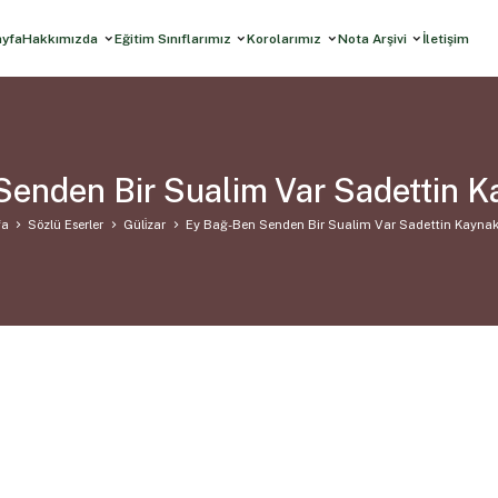
ayfa
Hakkımızda
Eğitim Sınıflarımız
Korolarımız
Nota Arşivi
İletişim
enden Bir Sualim Var Sadettin K
fa
Sözlü Eserler
Güli̇zar
Ey Bağ-Ben Senden Bir Sualim Var Sadettin Kaynak