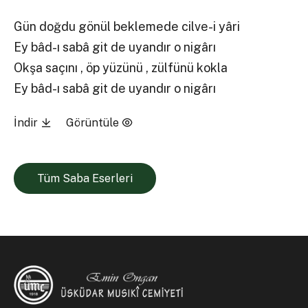
Gün doğdu gönül beklemede cilve-i yâri
Ey bâd-ı sabâ git de uyandır o nigârı
Okşa saçını , öp yüzünü , zülfünü kokla
Ey bâd-ı sabâ git de uyandır o nigârı
İndir
Görüntüle
Tüm Saba Eserleri