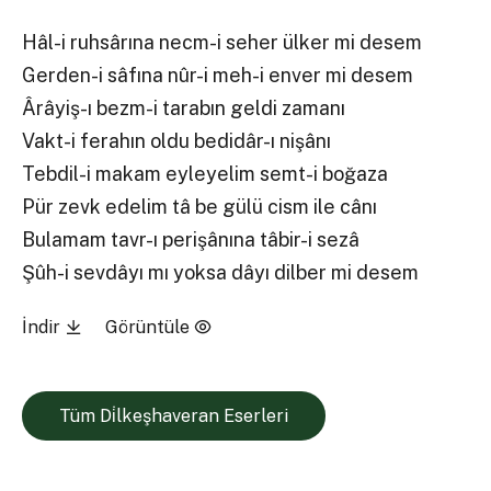
Hâl-i ruhsârına necm-i seher ülker mi desem
Gerden-i sâfına nûr-i meh-i enver mi desem
Ârâyiş-ı bezm-i tarabın geldi zamanı
Vakt-i ferahın oldu bedidâr-ı nişânı
Tebdil-i makam eyleyelim semt-i boğaza
Pür zevk edelim tâ be gülü cism ile cânı
Bulamam tavr-ı perişânına tâbir-i sezâ
Şûh-i sevdâyı mı yoksa dâyı dilber mi desem
İndir
Görüntüle
Tüm Di̇lkeşhaveran Eserleri