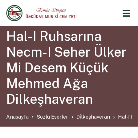
Hal-I Ruhsarına
Necm-I Seher Ülker
Mi Desem Küçük
Mehmed Ağa
Dilkeşhaveran
Anasayfa
Sözlü Eserler
Di̇lkeşhaveran
Hal-I R