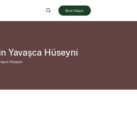
Bize Ulaşın
din Yavaşca Hüseyni
avaşca Hüseyni