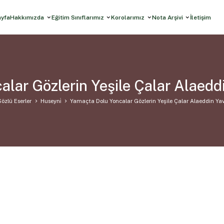
ayfa
Hakkımızda
Eğitim Sınıflarımız
Korolarımız
Nota Arşivi
İletişim
lar Gözlerin Yeşile Çalar Alaed
Sözlü Eserler
Huseyni̇
Yamaçta Dolu Yoncalar Gözlerin Yeşile Çalar Alaeddin Y