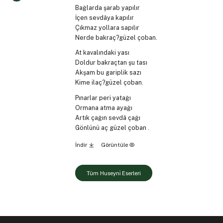
Bağlarda şarab yapılır
İçen sevdâya kapılır
Çıkmaz yollara sapılır
Nerde bakraç?güzel çoban.
At kavalındaki yası
Doldur bakraçtan şu tası
Akşam bu gariplik sazı
Kime ilaç?güzel çoban.
Pınarlar peri yatağı
Ormana atma ayağı
Artık çağın sevdâ çağı
Gönlünü aç güzel çoban .
İndir
Görüntüle
Tüm Huseyni̇ Eserleri