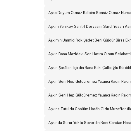
Aşka Doyum Olmaz Kalbim Sensiz Olmaz Nursal 
Aşkım Yeniköy Sahil-I Deryasını Sardı Yesari As
Aşkımın Ümmidi Yok Şâdet Beni Güldür Biraz Ek
Aşkın Bana Mazideki Son Hatıra Olsun Selahattin
Aşkın Şarâbını Içirdin Bana Baki Çallıoğlu Kürdil
Aşkın Seni Hep Güldüremez Yalancı Kadın Rakım 
Aşkın Seni Hep Güldüremez Yalancı Kadın Rakım 
Aşkına Tutuldu Gönlüm Harâb Oldu Muzaffer İlka
Aşkında Gurur Yoktu Severdin Beni Candan Hasa