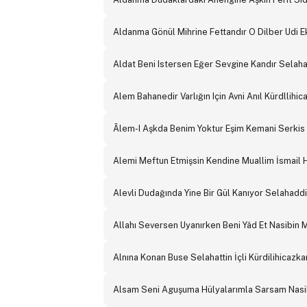
Aldanma Gönül Mihrine Fettandır O Dilber Udi E
Aldat Beni Istersen Eğer Sevgine Kandır Selahat
Alem Bahanedir Varlığın Için Avni Anıl Kürdllihic
Ãlem-I Aşkda Benim Yoktur Eşim Kemani Serkis E
Alemi Meftun Etmişsin Kendine Muallim İsmail H
Alevli Dudağında Yine Bir Gül Kanıyor Selahaddin
Allahı Seversen Uyanırken Beni Yâd Et Nasibin 
Alnına Konan Buse Selahattin İçli Kürdilihicazka
Alsam Seni Aguşuma Hülyalarımla Sarsam Nasib