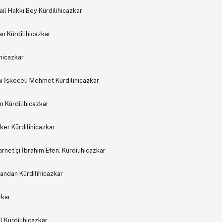
l Hakkı Bey Kürdilihicazkar
an Kürdilihicazkar
hicazkar
 İskeçeli Mehmet Kürdilihicazkar
n Kürdilihicazkar
er Kürdilihicazkar
et'çi İbrahim Efen. Kürdilihicazkar
Candan Kürdilihicazkar
zkar
 Kürdilihicazkar