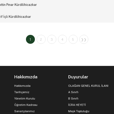
in Pınar Kürdilihicazkar
İçli Kürdilihicazkar
1
2
3
4
5
❯❯
Hakkımızda
Duyurular
Hakkımızda
OLAĞAN GENEL KURUL İLANI
Tarihçemiz
A Sınıfı
Yönetim Kurulu
B Sınıfı
Öğretim Kadrosu
İCRA HEYETİ
Sanatçılarımız
Meşk Topluluğu