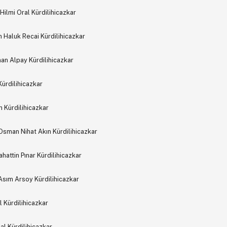
lmi Oral Kürdilihicazkar
 Haluk Recai Kürdilihicazkar
n Alpay Kürdilihicazkar
ürdilihicazkar
n Kürdilihicazkar
Osman Nihat Akın Kürdilihicazkar
attin Pınar Kürdilihicazkar
Asım Arsoy Kürdilihicazkar
Kürdilihicazkar
l Kürdilihicazkar