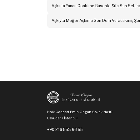
Aşkınla Yanan Gönlüme Busenle Şifa Sun Selahatt
Aşkıyla Meğer Aşkıma Son Dem Vuracakmış Şerif 
Halk Caddesi Emin Ongan Sokak No:10
Üsküdar / İstanbul
+90 216 553 66 55