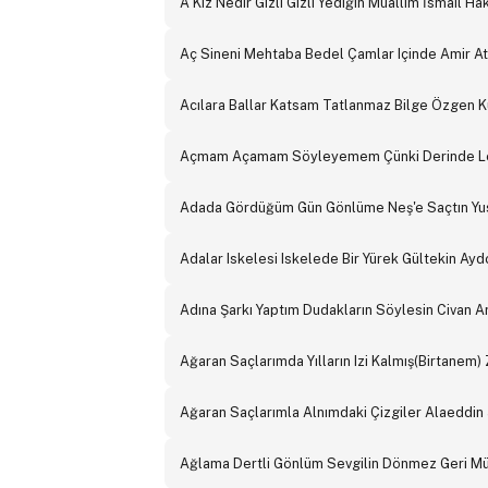
A Kız Nedir Gizli Gizli Yediğin Muallim İsmail Ha
Aç Sineni Mehtaba Bedel Çamlar Içinde Amir Ate
Acılara Ballar Katsam Tatlanmaz Bilge Özgen Kü
Açmam Açamam Söyleyemem Çünki Derinde Lem'i
Adada Gördüğüm Gün Gönlüme Neş'e Saçtın Yusuf
Adalar Iskelesi Iskelede Bir Yürek Gültekin Ayd
Adına Şarkı Yaptım Dudakların Söylesin Civan Ar
Ağaran Saçlarımda Yılların Izi Kalmış(Birtanem) 
Ağaran Saçlarımla Alnımdaki Çizgiler Alaeddin 
Ağlama Dertli Gönlüm Sevgilin Dönmez Geri Mü