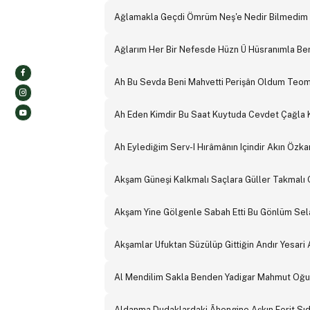
Ağlamakla Geçdi Ömrüm Neş'e Nedir Bilmedim Hi
Ağlarım Her Bir Nefesde Hüzn Ü Hüsranımla Ben
Ah Bu Sevda Beni Mahvetti Perişân Oldum Teoma
Ah Eden Kimdir Bu Saat Kuytuda Cevdet Çağla K
Ah Eylediğim Serv-I Hırâmânın Içindir Akın Özka
Akşam Güneşi Kalkmalı Saçlara Güller Takmalı 
Akşam Yine Gölgenle Sabah Etti Bu Gönlüm Selah
Akşamlar Ufuktan Süzülüp Gittiğin Andır Yesari 
Al Mendilim Sakla Benden Yadigar Mahmut Oğul 
Aldanma Dudaklardaki Ãhengine Aşkın Ferit Sıda