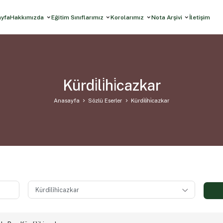
ayfa
Hakkımızda
Eğitim Sınıflarımız
Korolarımız
Nota Arşivi
İletişim
Kürdi̇li̇hi̇cazkar
Anasayfa
Sözlü Eserler
Kürdi̇li̇hi̇cazkar