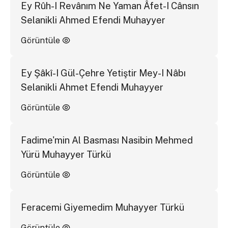
Ey Rûh-I Revânım Ne Yaman Âfet-I Cânsın
Selanikli Ahmed Efendi Muhayyer
Görüntüle
Ey Şâkî-I Gül-Çehre Yetiştir Mey-I Nâbı
Selanikli Ahmet Efendi Muhayyer
Görüntüle
Fadime'min Al Basması Nasibin Mehmed
Yürü Muhayyer Türkü
Görüntüle
Feracemi Giyemedim Muhayyer Türkü
Görüntüle