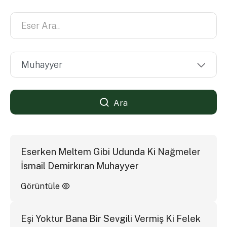
Ara
Eserken Meltem Gibi Udunda Ki Nağmeler
İsmail Demirkıran Muhayyer
Görüntüle
Eşi Yoktur Bana Bir Sevgili Vermiş Ki Felek