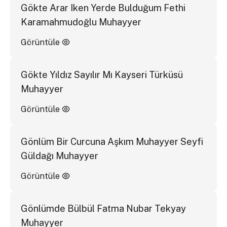
Gökte Arar Iken Yerde Bulduğum Fethi
Karamahmudoğlu Muhayyer
Görüntüle
Gökte Yıldız Sayılır Mı Kayseri Türküsü
Muhayyer
Görüntüle
Gönlüm Bir Curcuna Aşkım Muhayyer Seyfi
Güldağı Muhayyer
Görüntüle
Gönlümde Bülbül Fatma Nubar Tekyay
Muhayyer