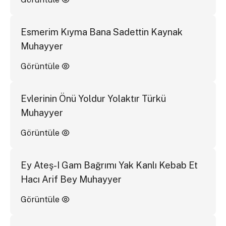
Esmerim Kıyma Bana Sadettin Kaynak
Muhayyer
Görüntüle
Evlerinin Önü Yoldur Yolaktır Türkü
Muhayyer
Görüntüle
Ey Ateş-I Gam Bağrımı Yak Kanlı Kebab Et
Hacı Arif Bey Muhayyer
Görüntüle