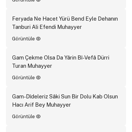
Feryada Ne Hacet Yürü Bend Eyle Dehanın
Tanburi Ali Efendi Muhayyer
Görüntüle
Gam Çekme Olsa Da Yârin Bî-Vefâ Dürri
Turan Muhayyer
Görüntüle
Gam-Dîdeleriz Sâki Sun Bir Dolu Kab Olsun
Hacı Arif Bey Muhayyer
Görüntüle