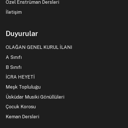
Özel Enstrüman Dersleri
İletişim
Duyurular
OLAĞAN GENEL KURUL İLANI
A Sınıfı
B Sınıfı
İCRA HEYETİ
Meşk Topluluğu
Üsküdar Musiki Gönüllüleri
Çocuk Korosu
Keman Dersleri