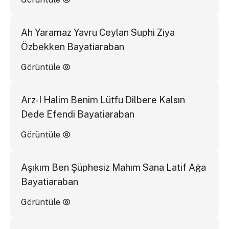
Ah Yaramaz Yavru Ceylan Suphi Ziya
Özbekken Bayatiaraban
Görüntüle
Arz-I Halim Benim Lütfu Dilbere Kalsın
Dede Efendi Bayatiaraban
Görüntüle
Aşıkım Ben Şüphesiz Mahım Sana Latif Ağa
Bayatiaraban
Görüntüle