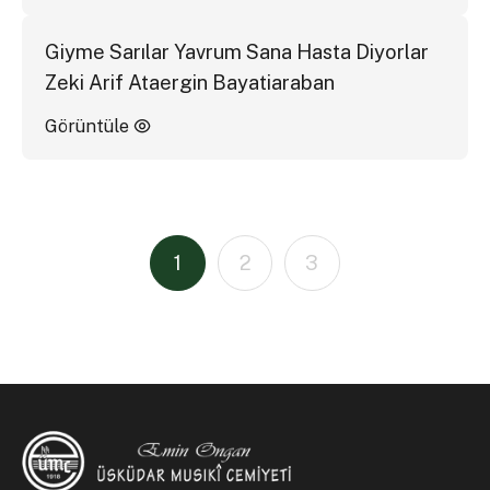
Giyme Sarılar Yavrum Sana Hasta Diyorlar
Zeki Arif Ataergin Bayatiaraban
Görüntüle
1
2
3