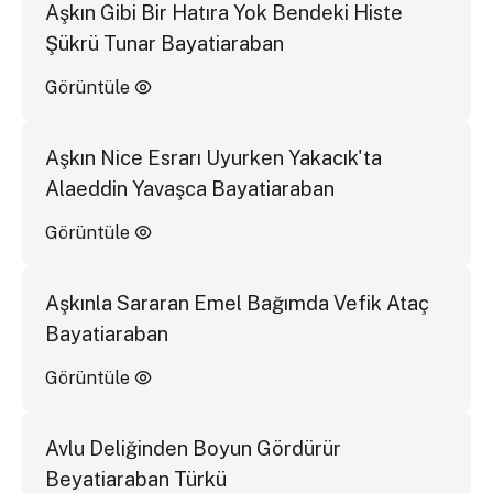
Aşkın Gibi Bir Hatıra Yok Bendeki Histe
Şükrü Tunar Bayatiaraban
Görüntüle
Aşkın Nice Esrarı Uyurken Yakacık'ta
Alaeddin Yavaşca Bayatiaraban
Görüntüle
Aşkınla Sararan Emel Bağımda Vefik Ataç
Bayatiaraban
Görüntüle
Avlu Deliğinden Boyun Gördürür
Beyatiaraban Türkü