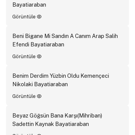
Bayatiaraban
Görüntüle
Beni Bigane Mi Sandın A Canım Arap Salih
Efendi Bayatiaraban
Görüntüle
Benim Derdim Yüzbin Oldu Kemençeci
Nikolaki Bayatiaraban
Görüntüle
Beyaz Göğsün Bana Karşı(Mihriban)
Sadettin Kaynak Bayatiaraban