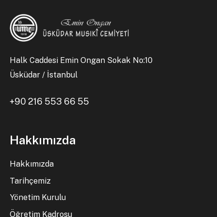
Halk Caddesi Emin Ongan Sokak No:10
Üsküdar / İstanbul
+90 216 553 66 55
Hakkımızda
Hakkımızda
Tarihçemiz
Yönetim Kurulu
Öğretim Kadrosu