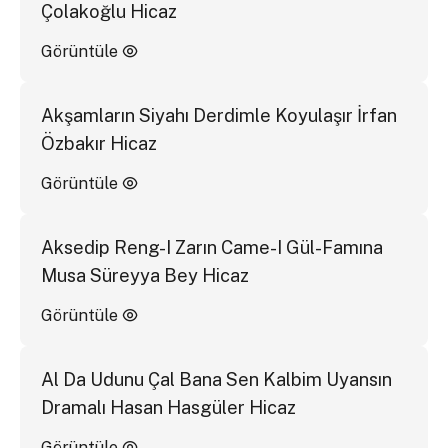
Çolakoğlu Hicaz
Görüntüle
Akşamların Siyahı Derdimle Koyulaşır İrfan
Özbakır Hicaz
Görüntüle
Aksedip Reng-I Zarın Came-I Gül-Famına
Musa Süreyya Bey Hicaz
Görüntüle
Al Da Udunu Çal Bana Sen Kalbim Uyansın
Dramalı Hasan Hasgüler Hicaz
Görüntüle