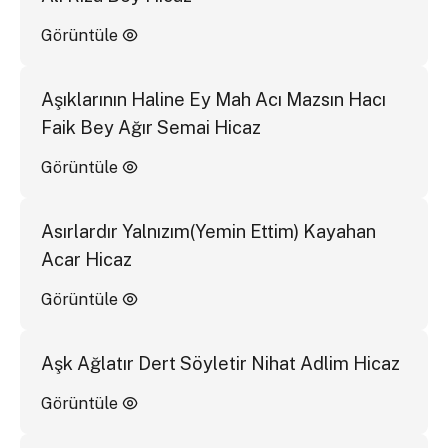
Görüntüle
Aşıklarının Haline Ey Mah Acı Mazsın Hacı
Faik Bey Ağır Semai Hicaz
Görüntüle
Asırlardır Yalnızım(Yemin Ettim) Kayahan
Acar Hicaz
Görüntüle
Aşk Ağlatır Dert Söyletir Nihat Adlim Hicaz
Görüntüle