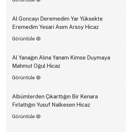
Al Goncayı Deremedim Yar Yüksekte
Eremedim Yesari Asım Arsoy Hicaz
Görüntüle
Al Yanağın Alına Yanam Kimse Duymaya
Mahmut Oğul Hicaz
Görüntüle
Albümlerden Çıkarttığın Bir Kenara
Fırlattığın Yusuf Nalkesen Hicaz
Görüntüle