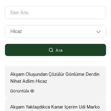
Ara
Akşam Oluşundan Çözülür Gönlüme Derdin
Nihat Adlim Hicaz
Görüntüle
Akşam Yaklaşdıkca Kanar Içerim Udi Marko