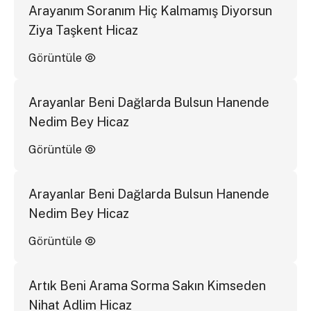
Arayanım Soranım Hiç Kalmamış Diyorsun
Ziya Taşkent Hicaz
Görüntüle
Arayanlar Beni Dağlarda Bulsun Hanende
Nedim Bey Hicaz
Görüntüle
Arayanlar Beni Dağlarda Bulsun Hanende
Nedim Bey Hicaz
Görüntüle
Artık Beni Arama Sorma Sakın Kimseden
Nihat Adlim Hicaz