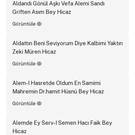
Aldandı Gönül Aşkı Vefa Alemi Sandı
Griften Asım Bey Hicaz
Görüntüle
Aldattın Beni Seviyorum Diye Kalbimi Yaktın
Zeki Müren Hicaz
Görüntüle
Alem-I Hasretde Oldum En Samimi
Mahremin Dr.hamit Hüsnü Bey Hicaz
Görüntüle
Alemde Ey Serv-I Semen Hacı Faik Bey
Hicaz