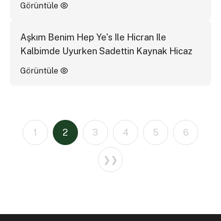
Görüntüle
Aşkım Benim Hep Ye's Ile Hicran Ile
Kalbimde Uyurken Sadettin Kaynak Hicaz
Görüntüle
1
2
3
4
5
6
❯❯