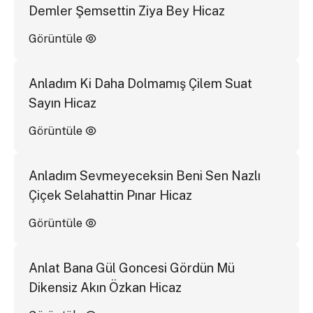
Demler Şemsettin Ziya Bey Hicaz
Görüntüle
Anladım Ki Daha Dolmamış Çilem Suat
Sayın Hicaz
Görüntüle
Anladım Sevmeyeceksin Beni Sen Nazlı
Çiçek Selahattin Pınar Hicaz
Görüntüle
Anlat Bana Gül Goncesi Gördün Mü
Dikensiz Akın Özkan Hicaz